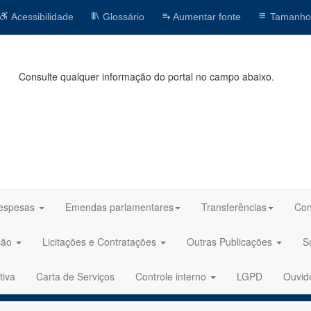
Acessibilidade
Glossário
Aumentar fonte
Tamanho
Consulte qualquer informação do portal no campo abaixo.
espesas
Emendas parlamentares
Transferências
Con
ção
Licitações e Contratações
Outras Publicações
S
tiva
Carta de Serviços
Controle interno
LGPD
Ouvid