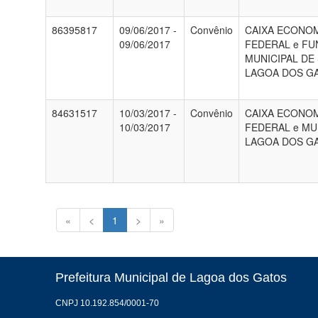
86395817
09/06/2017 -
Convênio
CAIXA ECONO
09/06/2017
FEDERAL e F
MUNICIPAL DE
LAGOA DOS G
84631517
10/03/2017 -
Convênio
CAIXA ECONO
10/03/2017
FEDERAL e MU
LAGOA DOS G
«
<
1
>
»
Prefeitura Municipal de Lagoa dos Gatos
CNPJ 10.192.854/0001-70