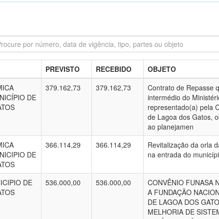
PREVISTO
RECEBIDO
OBJETO
MICA
379.162,73
379.162,73
Contrato de Repasse qu
NICÍPIO DE
intermédio do Ministér
ATOS
representado(a) pela C
de Lagoa dos Gatos, o
ao planejamen
MICA
366.114,29
366.114,29
Revitalização da orla 
NICIPIO DE
na entrada do municíp
ATOS
ICIPIO DE
536.000,00
536.000,00
CONVÊNIO FUNASA Nº
ATOS
A FUNDAÇÃO NACIONA
DE LAGOA DOS GATO
MELHORIA DE SISTE