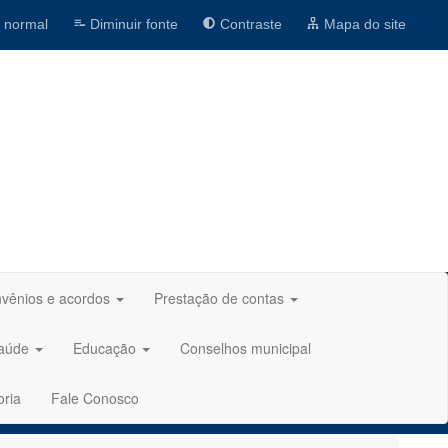
 normal
Diminuir fonte
Contraste
Mapa do site
vênios e acordos
Prestação de contas
aúde
Educação
Conselhos municipal
oria
Fale Conosco