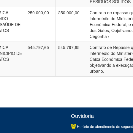
RESÍDUOS SÓLIDOS.
MICA
250.000,00
250.000,00
Contrato de repasse qu
UNDO
intermédio do Ministér
 SAÚDE DE
Econômica Federal, e 
ATOS
dos Gatos, Objetivand
Cegonha /
MICA
545.797,65
545.797,65
Contrato de Repasse q
NICIPIO DE
intermédio do Ministér
ATOS
Caixa Econômica Feder
objetivando a execução
urbano.
Ouvidoria
Horário de atendimento de segund