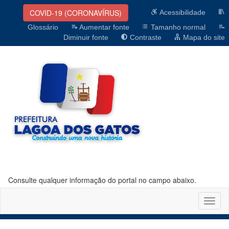
COVID-19 (CORONAVÍRUS)
Acessibilidade
Glossário
Aumentar fonte
Tamanho normal
Diminuir fonte
Contraste
Mapa do site
Consulte qualquer informação do portal no campo abaixo.
Altern
naveg