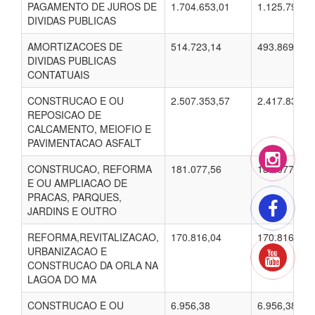
PAGAMENTO DE JUROS DE
1.704.653,01
1.125.799,3
DIVIDAS PUBLICAS
AMORTIZACOES DE
514.723,14
493.869,87
DIVIDAS PUBLICAS
CONTATUAIS
CONSTRUCAO E OU
2.507.353,57
2.417.836,7
REPOSICAO DE
CALCAMENTO, MEIOFIO E
PAVIMENTACAO ASFALT
CONSTRUCAO, REFORMA
181.077,56
181.077,56
E OU AMPLIACAO DE
PRACAS, PARQUES,
JARDINS E OUTRO
REFORMA,REVITALIZACAO,
170.816,04
170.816,04
URBANIZACAO E
CONSTRUCAO DA ORLA NA
LAGOA DO MA
CONSTRUCAO E OU
6.956,38
6.956,38