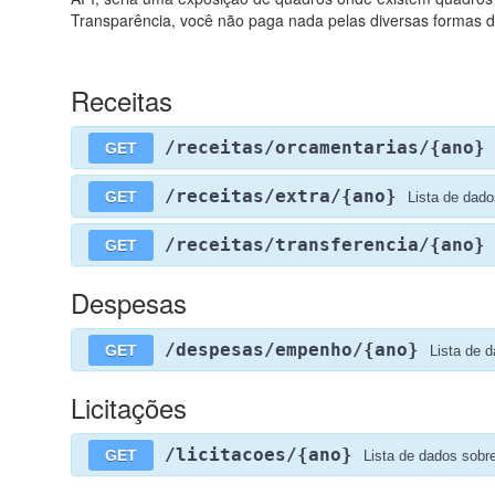
Transparência, você não paga nada pelas diversas formas d
Receitas
/receitas/orcamentarias/{ano}
GET
/receitas/extra/{ano}
GET
Lista de dado
/receitas/transferencia/{ano}
GET
Despesas
/despesas/empenho/{ano}
GET
Lista de 
Licitações
/licitacoes/{ano}
GET
Lista de dados sobre