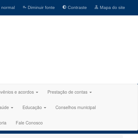
 normal
Diminuir fonte
Contraste
Mapa do site
vênios e acordos
Prestação de contas
aúde
Educação
Conselhos municipal
oria
Fale Conosco