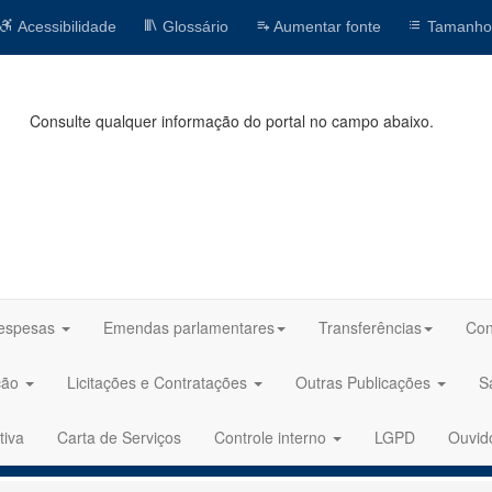
Acessibilidade
Glossário
Aumentar fonte
Tamanho
Consulte qualquer informação do portal no campo abaixo.
espesas
Emendas parlamentares
Transferências
Con
ção
Licitações e Contratações
Outras Publicações
S
tiva
Carta de Serviços
Controle interno
LGPD
Ouvid