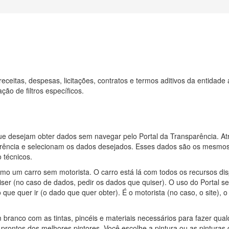
eceitas, despesas, licitações, contratos e termos aditivos da entidad
ão de filtros específicos.
que desejam obter dados sem navegar pelo Portal da Transparência. 
rência e selecionam os dados desejados. Esses dados são os mesmos o
 técnicos.
mo um carro sem motorista. O carro está lá com todos os recursos di
uiser (no caso de dados, pedir os dados que quiser). O uso do Portal s
que quer ir (o dado que quer obter). É o motorista (no caso, o site), o 
ranco com as tintas, pincéis e materiais necessários para fazer qualq
prontos dos melhores pintores. Você escolhe a pintura ou as pintura