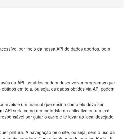
e acessível por meio da nossa API de dados abertos, bem
Através da API, usuários podem desenvolver programas que
btidos em tela, ou seja, os dados obtidos via API podem
sponíveis e um manual que ensina como ele deve ser
em API seria como um motorista de aplicativo ou um taxi.
responsável por guiar o carro e te levar ao local desejado
uer pintura. A navegação pelo site, ou seja, sem o uso da
s que mais agradam. Com a vantagem de que, no Portal da