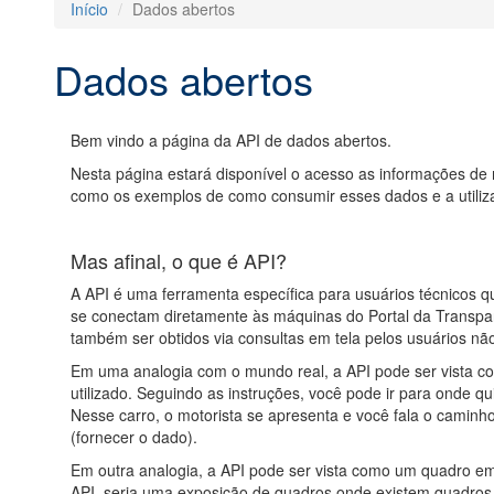
Início
Dados abertos
Dados abertos
Bem vindo a página da API de dados abertos.
Nesta página estará disponível o acesso as informações de r
como os exemplos de como consumir esses dados e a utilizaç
Mas afinal, o que é API?
A API é uma ferramenta específica para usuários técnicos 
se conectam diretamente às máquinas do Portal da Transpa
também ser obtidos via consultas em tela pelos usuários não
Em uma analogia com o mundo real, a API pode ser vista co
utilizado. Seguindo as instruções, você pode ir para onde q
Nesse carro, o motorista se apresenta e você fala o caminho 
(fornecer o dado).
Em outra analogia, a API pode ser vista como um quadro em b
API, seria uma exposição de quadros onde existem quadros 