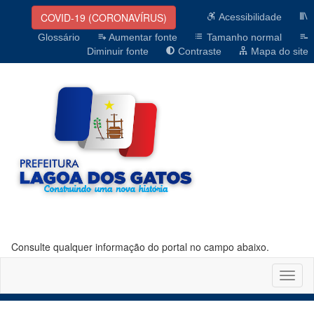
COVID-19 (CORONAVÍRUS)
Acessibilidade
Glossário
Aumentar fonte
Tamanho normal
Diminuir fonte
Contraste
Mapa do site
Consulte qualquer informação do portal no campo abaixo.
Altern
naveg