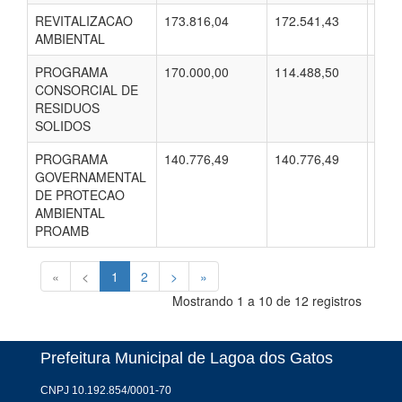
REVITALIZACAO
173.816,04
172.541,43
154.
AMBIENTAL
PROGRAMA
170.000,00
114.488,50
82.7
CONSORCIAL DE
RESIDUOS
SOLIDOS
PROGRAMA
140.776,49
140.776,49
140.
GOVERNAMENTAL
DE PROTECAO
AMBIENTAL
PROAMB
«
<
1
2
>
»
Mostrando 1 a 10 de 12 registros
Prefeitura Municipal de Lagoa dos Gatos
CNPJ 10.192.854/0001-70