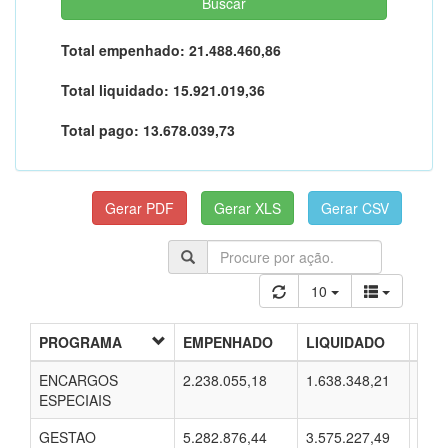
Total empenhado:
21.488.460,86
Total liquidado:
15.921.019,36
Total pago:
13.678.039,73
10
PROGRAMA
EMPENHADO
LIQUIDADO
PAG
ENCARGOS
2.238.055,18
1.638.348,21
1.63
ESPECIAIS
GESTAO
5.282.876,44
3.575.227,49
2.45