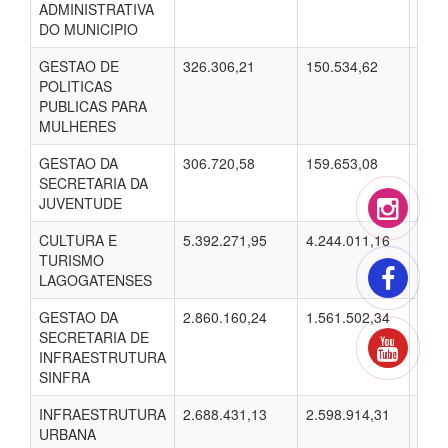
ADMINISTRATIVA
DO MUNICIPIO
GESTAO DE
326.306,21
150.534,62
87.7
POLITICAS
PUBLICAS PARA
MULHERES
GESTAO DA
306.720,58
159.653,08
96.3
SECRETARIA DA
JUVENTUDE
CULTURA E
5.392.271,95
4.244.011,16
4.27
TURISMO
LAGOGATENSES
GESTAO DA
2.860.160,24
1.561.502,34
1.11
SECRETARIA DE
INFRAESTRUTURA
SINFRA
INFRAESTRUTURA
2.688.431,13
2.598.914,31
2.22
URBANA