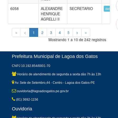
6058
ALEXANDRE
SECRETARIO
detalhes
HENRIQUE
AGRELLI II
«
<
1
2
3
4
5
>
»
Mostrando 1 a 10 de 242 registros
Prefeitura Municipal de Lagoa dos Gatos
CNPJ 10.192.854/0001-70
Horário de atendimento de segunda a sexta dàs 7h às 13h
Av. Sete de Setembro,44 - Centro - Lagoa dos Gatos-PE
ouvidoria@lagoadosgatos.pe.gov.br
(81) 3692-1156
Ouvidoria