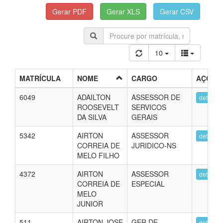
10
MATRÍCULA
NOME
CARGO
AÇÕES
6049
ADAILTON
ASSESSOR DE
detalhes
ROOSEVELT
SERVICOS
DA SILVA
GERAIS
5342
AIRTON
ASSESSOR
detalhes
CORREIA DE
JURIDICO-NS
MELO FILHO
4372
AIRTON
ASSESSOR
detalhes
CORREIA DE
ESPECIAL
MELO
JUNIOR
511
AIRTON JOSE
GER DE
detalhes