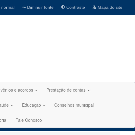
 normal
Diminuir fonte
Contraste
Mapa do site
vênios e acordos
Prestação de contas
aúde
Educação
Conselhos municipal
oria
Fale Conosco