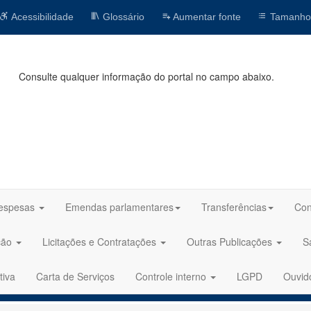
Acessibilidade
Glossário
Aumentar fonte
Tamanho
Consulte qualquer informação do portal no campo abaixo.
espesas
Emendas parlamentares
Transferências
Con
ção
Licitações e Contratações
Outras Publicações
S
tiva
Carta de Serviços
Controle interno
LGPD
Ouvid