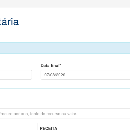
ária
Data final*
RECEITA