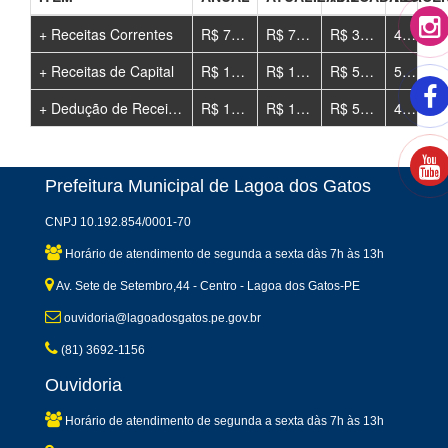
+
Receitas Correntes
R$ 72.004.910,09
R$ 72.004.910,09
R$ 31.269.883,99
43.43%
+
Receitas de Capital
R$ 11.000.000,00
R$ 11.000.000,00
R$ 565.817,71
5.14%
+
Dedução de Receitas
R$ 11.176.750,00
R$ 11.176.750,00
R$ 5.071.705,56
45.38%
Prefeitura Municipal de Lagoa dos Gatos
CNPJ 10.192.854/0001-70
Horário de atendimento de segunda a sexta dàs 7h às 13h
Av. Sete de Setembro,44 - Centro - Lagoa dos Gatos-PE
ouvidoria@lagoadosgatos.pe.gov.br
(81) 3692-1156
Ouvidoria
Horário de atendimento de segunda a sexta dàs 7h às 13h