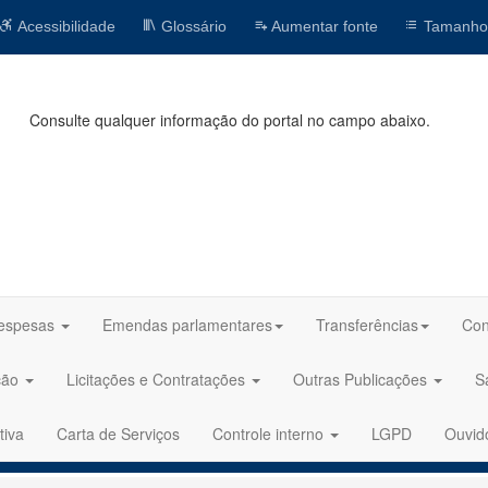
Acessibilidade
Glossário
Aumentar fonte
Tamanho
Consulte qualquer informação do portal no campo abaixo.
espesas
Emendas parlamentares
Transferências
Con
ção
Licitações e Contratações
Outras Publicações
S
tiva
Carta de Serviços
Controle interno
LGPD
Ouvid