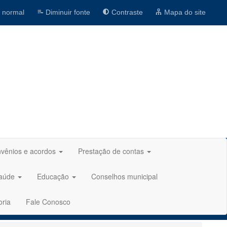
 normal
Diminuir fonte
Contraste
Mapa do site
vênios e acordos
Prestação de contas
aúde
Educação
Conselhos municipal
oria
Fale Conosco