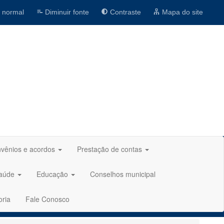
 normal
Diminuir fonte
Contraste
Mapa do site
vênios e acordos
Prestação de contas
aúde
Educação
Conselhos municipal
oria
Fale Conosco