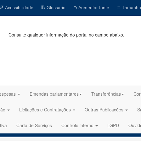
Acessibilidade
Glossário
Aumentar fonte
Tamanho
Consulte qualquer informação do portal no campo abaixo.
espesas
Emendas parlamentares
Transferências
Con
ção
Licitações e Contratações
Outras Publicações
S
tiva
Carta de Serviços
Controle interno
LGPD
Ouvid