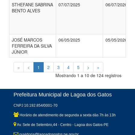
STHEFANE SABRINA
07/07/2025
06/07/2026
BENTO ALVES
JOSÉ MARCOS
06/05/2025
05/05/2026
FERREIRA DA SILVA
JÚNIOR
«
<
1
2
3
4
5
>
»
Mostrando 1 a 10 de 124 registros
Prefeitura Municipal de Lagoa dos Gatos
CNPJ 10.192.854/0001-70
Horário de atendimento de segunda a sexta dàs 7h às 13h
Av. Sete de Setembro,44 - Centro - Lagoa dos Gatos-PE
ouvidoria@lagoadosgatos.pe.gov.br